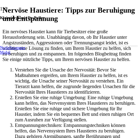
Nervöse Haustiere: Tipps zur Beruhigung
und Entspannung
Kleintierpraxis Dr. Poller
Ein nervöses Haustier kann für Tierbesitzer eine große
Herausforderung sein. Unabhängig davon, ob Ihr Haustier unter
Angstzuständen, Aggressionen oder Trennungsangst leidet, ist es
wichtig, eine Lösung zu finden, um Ihrem Haustier zu helfen, sich
Notfallnummer
Mobil
zu beruhigen und zu entspannen. Im folgenden Blogbeitrag finden
Sie einige nützliche Tipps, um Ihrem nervösen Haustier zu helfen.
Verstehen Sie die Ursache der Nervosität: Bevor Sie
Maßnahmen ergreifen, um Ihrem Haustier zu helfen, ist es
wichtig, die Ursache seiner Nervosität zu verstehen. Ein
Tierarzt kann helfen, die zugrunde liegenden Ursachen für die
Nervosität Ihres Haustieres zu identifizieren.
Erstellen Sie eine ruhige Umgebung: Eine ruhige Umgebung
kann helfen, das Nervensystem Ihres Haustieres zu beruhigen.
Erstellen Sie eine ruhige und sichere Umgebung für Ihr
Haustier, indem Sie ein bequemes Bett und einen ruhigen Ort
zum Ausruhen zur Verfügung stellen.
Entspannungstechniken: Entspannungstechniken können
helfen, das Nervensystem Ihres Haustieres zu beruhigen.
Dazu gehören Atemübungen, sanfte Berührungen und